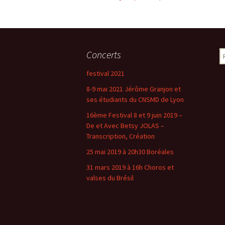
Navigation
des
Concerts
R
e
articles
festival 2021
c
h
8-9 mai 2021 Jérôme Granjon et
e
ses étudiants du CNSMD de Lyon
r
16ème Festival 8 et 9 juin 2019 –
c
De et Avec Betsy JOLAS –
h
Transcription, Création
e
r
25 mai 2019 à 20h30 Boréales
31 mars 2019 à 16h Choros et
:
valses du Brésil