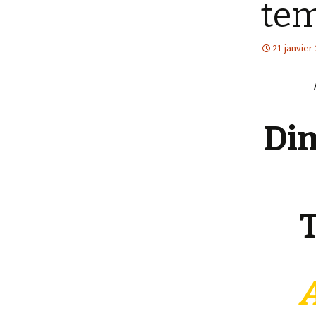
tem
Improvisation, création
De et Avec Betsy JOLAS
21 janvier
25 mai 2019 Hermine
Horiot, violoncelliste
31 mars 2019 Choros et
valses du Brésil
Dim
17 février 2019 Solveig
Gernert, Clôde Seychal
chansons d’amour
T
A