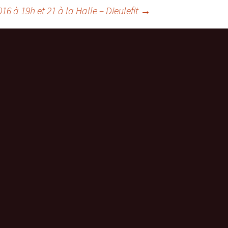
6 à 19h et 21 à la Halle – Dieulefit
→