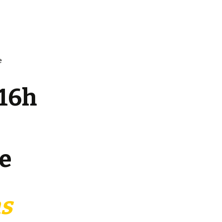
e
 16h
te
ns