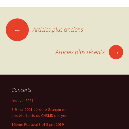
←
Articles plus anciens
Navigation
des
→
Articles plus récents
articles
Concerts
festival 2021
8-9 mai 2021 Jérôme Granjon et
ses étudiants du CNSMD de Lyon
16ème Festival 8 et 9 juin 2019 –