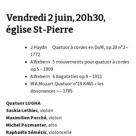
Vendredi 2 juin, 20h30,
église St-Pierre
J.Haydn Quatuor à cordes en DoM, op.20 n°2 –
1772
A.Webern 5 mouvements pour quatuor à cordes
op.5 – 1909
A.Webern 6 bagatelles op.9 – 1911
W.A.Mozart Quatuor n°19 K465 « les
dissonances » – 1785
Quatuor LUGHA
Saskia Lethiec
, violon
Maximilien Porché
, violon
Michel Pozmanter
, alto
Raphaële Sémézis
, violoncelle