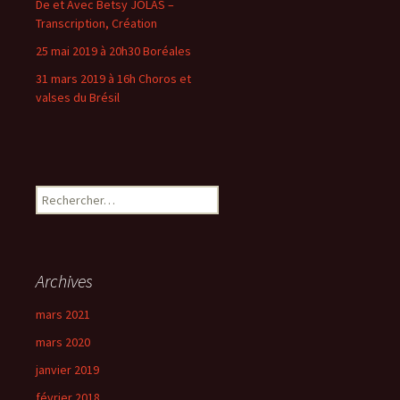
De et Avec Betsy JOLAS –
Transcription, Création
25 mai 2019 à 20h30 Boréales
31 mars 2019 à 16h Choros et
valses du Brésil
R
e
c
h
e
Archives
r
c
mars 2021
h
mars 2020
e
r
janvier 2019
février 2018