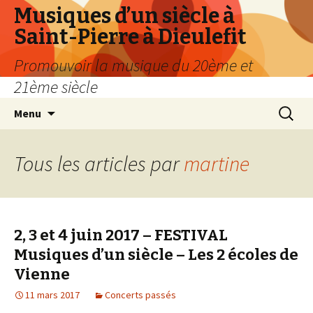
Musiques d’un siècle à
Saint-Pierre à Dieulefit
Promouvoir la musique du 20ème et
21ème siècle
Aller
Recherc
Menu
au
contenu
principal
Tous les articles par
martine
2, 3 et 4 juin 2017 – FESTIVAL
Musiques d’un siècle – Les 2 écoles de
Vienne
11 mars 2017
Concerts passés