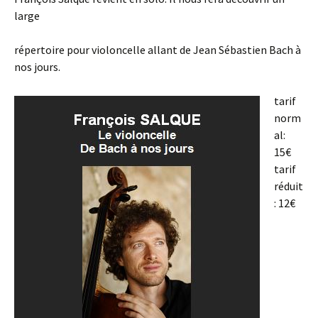
large
répertoire pour violoncelle allant de Jean Sébastien Bach à
nos jours.
tarif
norm
al:
15€
tarif
réduit
: 12€