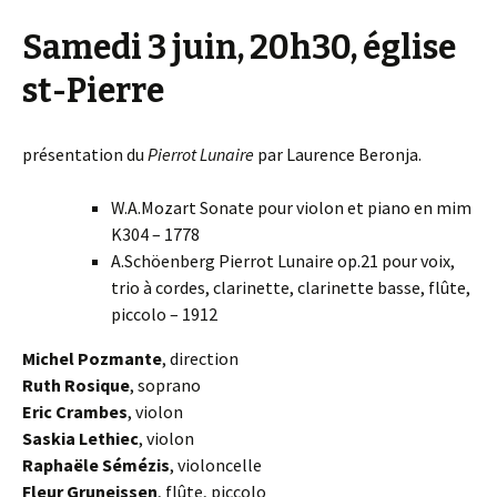
Samedi 3 juin, 20h30, église
st-Pierre
présentation du
Pierrot Lunaire
par Laurence Beronja.
W.A.Mozart Sonate pour violon et piano en mim
K304 – 1778
A.Schöenberg Pierrot Lunaire op.21 pour voix,
trio à cordes, clarinette, clarinette basse, flûte,
piccolo – 1912
Michel Pozmante
, direction
Ruth Rosique
, soprano
Eric Crambes
, violon
Saskia Lethiec
, violon
Raphaële Sémézis
, violoncelle
Fleur Gruneissen
, flûte, piccolo